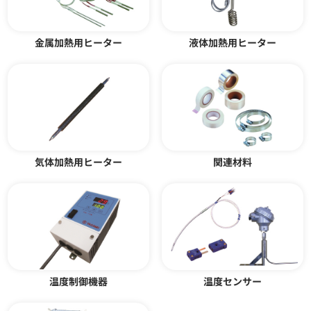
熱風発生器 JAC型
シリコンコードヒーター C型
カタログダウンロード
カタログダウンロード
金属加熱用ヒーター
液体加熱用ヒーター
気体加熱用ヒーター
関連材料
シリコンスポンジ フッ素ゴムス
投込みヒーター LYS型 LYS-T型
ポンジシート
カタログダウンロード
カタログダウンロード
温度制御機器
温度センサー