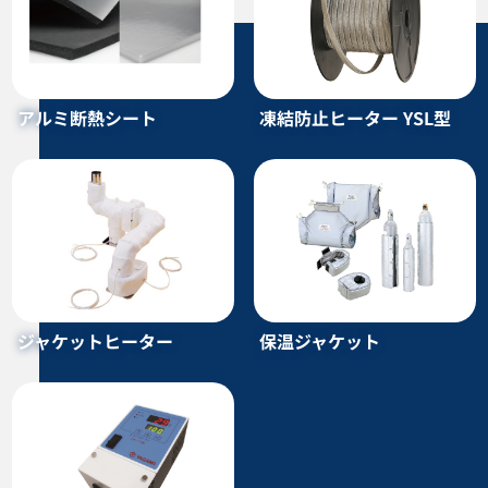
一斗缶ウォーマー YP-18D型 簡
配管ヒーター TC型
アルミ断熱シート
凍結防止ヒーター YSL型
易一斗缶ウォーマー YP-18S型
プレートコイル式保温庫 YP-18B
型
カタログダウンロード
カタログダウンロード
ジャケットヒーター
保温ジャケット