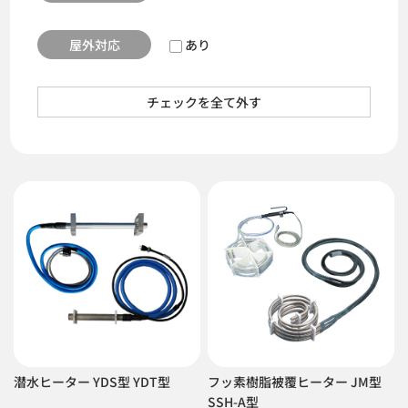
屋外対応
あり
チェックを全て外す
潜水ヒーター YDS型 YDT型
フッ素樹脂被覆ヒーター JM型
SSH-A型