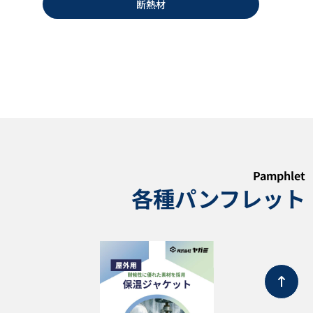
断熱材
カートリッジヒーター CNS型
ジャンクションボックススタン
CHS型
ド ブラケット アダプター
Pamphlet
各種パンフレット
カタログダウンロード
カタログダウンロード