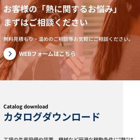
お客様の「熱に関するお悩み」
まずはご相談ください
投込みヒーター LYC型 LYC-T型
シリコンベルトヒーター V型
無料見積もり・温めのご相談等お気軽にご相談ください。
カタログダウンロード
カタログダウンロード
WEBフォームはこちら
Catalog download
カタログダウンロード
ドラムヒーター YND型
液体加熱用カートリッジヒータ
ー LBC型
工場の生産設備や装置、機械など円滑な稼動条件に"熱"は