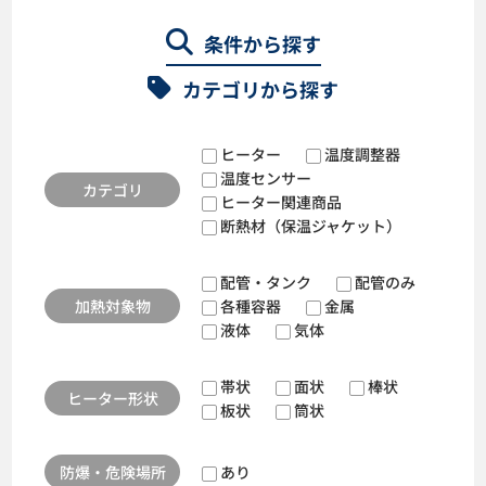
条件から探す
カテゴリから探す
ヒーター
温度調整器
温度センサー
カテゴリ
ヒーター関連商品
断熱材（保温ジャケット）
配管・タンク
配管のみ
加熱対象物
各種容器
金属
液体
気体
帯状
面状
棒状
ヒーター形状
板状
筒状
防爆・危険場所
あり