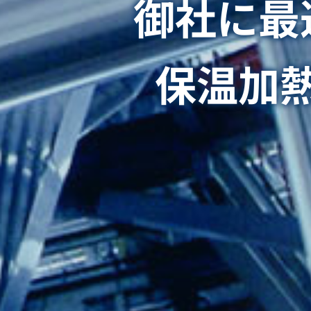
御社に最
保温加