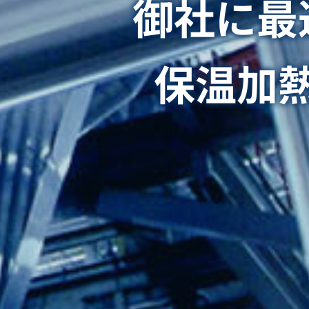
御社に最
保温加