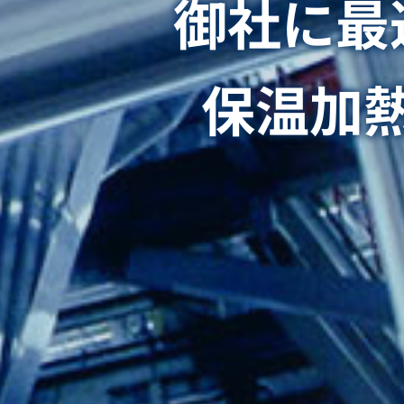
御社に最
保温加