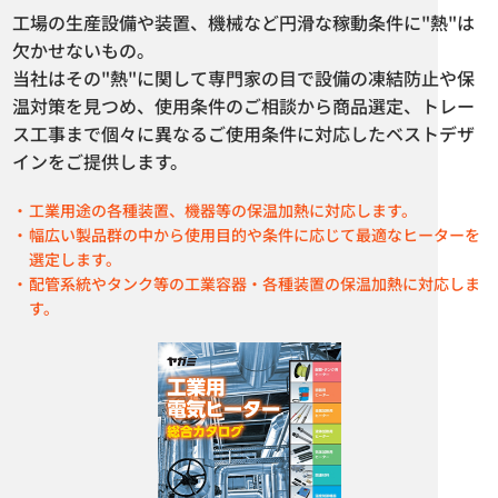
工場の生産設備や装置、機械など円滑な稼動条件に"熱"は
欠かせないもの。
当社はその"熱"に関して専門家の目で設備の凍結防止や保
温対策を見つめ、使用条件のご相談から商品選定、トレー
ス工事まで個々に異なるご使用条件に対応したベストデザ
インをご提供します。
工業用途の各種装置、機器等の保温加熱に対応します。
幅広い製品群の中から使用目的や条件に応じて最適なヒーターを
ソフトジャケット一斗缶・ペー
プレートコイル シングル型 ダブ
選定します。
ル缶ヒーター YPS-JH型
ル型
配管系統やタンク等の工業容器・各種装置の保温加熱に対応しま
す。
カタログダウンロード
カタログダウンロード