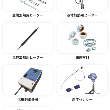
バンドヒーター ノズル型 ロング
液体加熱用カートリッジヒータ
ノズル型
ー LBC型
金属加熱用ヒーター
液体加熱用ヒーター
カタログダウンロード
カタログダウンロード
気体加熱用ヒーター
関連材料
配管用ワンタッチ保温材 モール
カートリッジヒーター CNS型
ドコートカバー
CHS型
温度制御機器
温度センサー
カタログダウンロード
カタログダウンロード