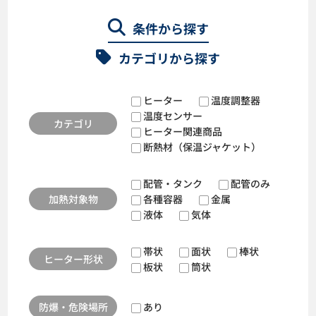
条件から探す
カテゴリから探す
ヒーター
温度調整器
温度センサー
カテゴリ
ヒーター関連商品
断熱材（保温ジャケット）
配管・タンク
配管のみ
加熱対象物
各種容器
金属
液体
気体
帯状
面状
棒状
ヒーター形状
板状
筒状
防爆・危険場所
あり