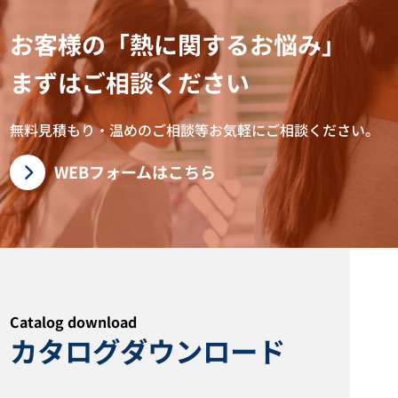
イソテープ ITH型
ジャンクションボックススタン
お客様の「熱に関するお悩み」
ド ブラケット アダプター
まずはご相談ください
カタログダウンロード
カタログダウンロード
無料見積もり・温めのご相談等お気軽にご相談ください。
WEBフォームはこちら
フィンヒーター AUQ型 AMQ型
潜水ヒーター YDSS型 YDQ型
Catalog download
カタログダウンロード
カタログダウンロード
カタログダウンロード