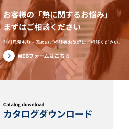
お客様の「熱に関するお悩み」
ペール缶ヒーター YNP型
凍結防止ヒーター YSL型
まずはご相談ください
カタログダウンロード
カタログダウンロード
無料見積もり・温めのご相談等お気軽にご相談ください。
WEBフォームはこちら
Catalog download
投込みヒーター YQI型 潜水ヒー
配管用ワンタッチ保温材 サーモ
カタログダウンロード
ター YQIL型
ベルト
カタログダウンロード
カタログダウンロード