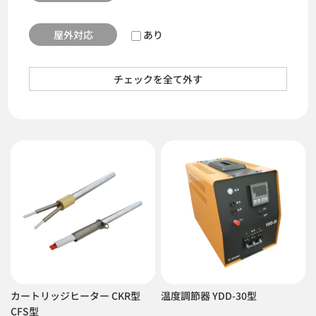
屋外対応
あり
チェックを全て外す
カートリッジヒーター CKR型
温度調節器 YDD-30型
CFS型