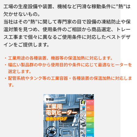
工場の生産設備や装置、機械など円滑な稼動条件に"熱"は
欠かせないもの。
当社はその"熱"に関して専門家の目で設備の凍結防止や保
温対策を見つめ、使用条件のご相談から商品選定、トレー
ス工事まで個々に異なるご使用条件に対応したベストデザ
インをご提供します。
工業用途の各種装置、機器等の保温加熱に対応します。
幅広い製品群の中から使用目的や条件に応じて最適なヒーターを
選定します。
配管系統やタンク等の工業容器・各種装置の保温加熱に対応しま
投込みヒーター LYS型 LYS-T型
危険場所用温度調節器 FST型
す。
FST-DUAL型
カタログダウンロード
カタログダウンロード