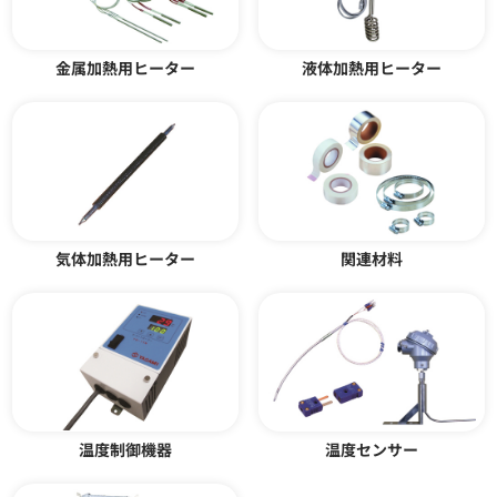
フランジヒーター LPM型 LPM-K
固定テープ 金属バンド
型
金属加熱用ヒーター
液体加熱用ヒーター
カタログダウンロード
カタログダウンロード
気体加熱用ヒーター
関連材料
バンドヒーター 1ピース型 2ピー
屋外用サーモスタット TSWN型
ス型
温度制御機器
温度センサー
カタログダウンロード
カタログダウンロード