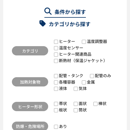
条件から探す
カテゴリから探す
ヒーター
温度調整器
温度センサー
カテゴリ
ヒーター関連商品
断熱材（保温ジャケット）
配管・タンク
配管のみ
加熱対象物
各種容器
金属
液体
気体
帯状
面状
棒状
ヒーター形状
板状
筒状
防爆・危険場所
あり