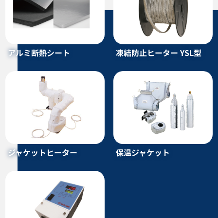
アルミ断熱シート
凍結防止ヒーター YSL型
ジャンクションボックス STH型
投込みヒーター（サーモスタッ
ト付） LYL型
カタログダウンロード
カタログダウンロード
ジャケットヒーター
保温ジャケット
液体加熱用シースヒーター LUB
温度センサー