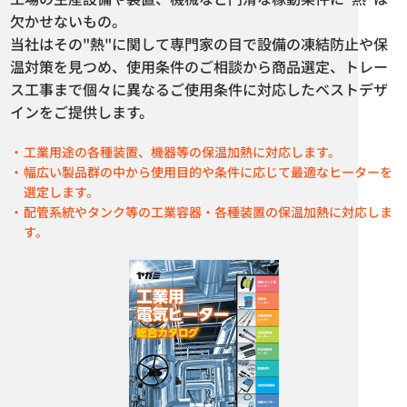
カタログダウンロード
カタログダウンロード
欠かせないもの。
当社はその"熱"に関して専門家の目で設備の凍結防止や保
温対策を見つめ、使用条件のご相談から商品選定、トレー
ス工事まで個々に異なるご使用条件に対応したベストデザ
インをご提供します。
工業用途の各種装置、機器等の保温加熱に対応します。
幅広い製品群の中から使用目的や条件に応じて最適なヒーターを
選定します。
配管系統やタンク等の工業容器・各種装置の保温加熱に対応しま
す。
シリコンベルトヒーター V型
一斗缶用バンドヒーター YGSN-
18-1型 YGSN-18-2型
カタログダウンロード
カタログダウンロード