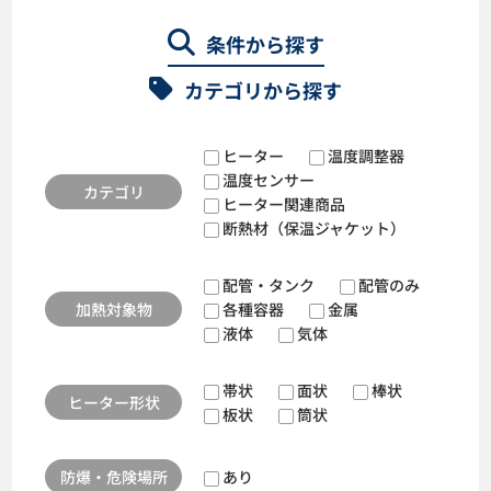
条件から探す
カテゴリから探す
ヒーター
温度調整器
温度センサー
カテゴリ
ヒーター関連商品
断熱材（保温ジャケット）
配管・タンク
配管のみ
加熱対象物
各種容器
金属
液体
気体
帯状
面状
棒状
ヒーター形状
板状
筒状
防爆・危険場所
あり