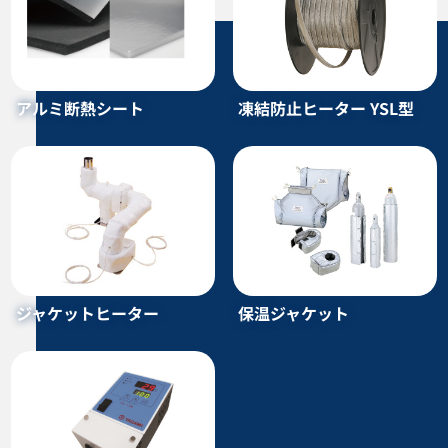
アルミ断熱シート
凍結防止ヒーター YSL型
フランジヒーター LPM型 LPM-K
投込みヒーター（サーモスタッ
型
ト付） LYL型
カタログダウンロード
カタログダウンロード
ジャケットヒーター
保温ジャケット