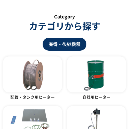
Category
カテゴリから探す
廃番・後継機種
フッ素樹脂被覆ヒーター KS型
ペール缶ウォーマー YP-20型 シ
リンダーウォーマー YBW型
100Aパイプ用ウォーマー YP-
100AW型
カタログダウンロード
カタログダウンロード
配管・タンク用ヒーター
容器用ヒーター