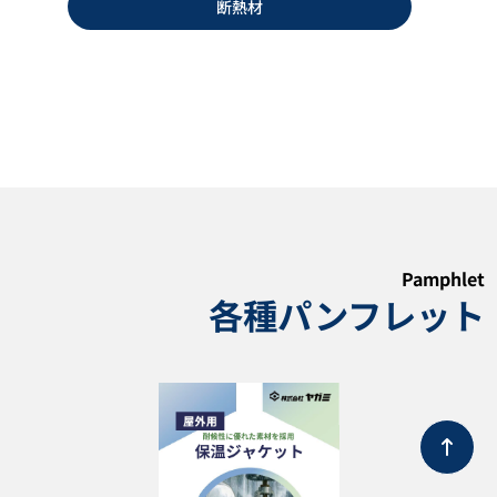
断熱材
カートリッジヒーター DYCH型
ヒーティングケーブル KMV型
KMIN型
Pamphlet
各種パンフレット
カタログダウンロード
カタログダウンロード