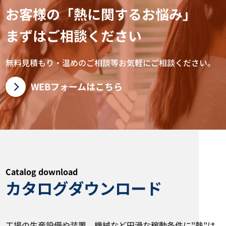
お客様の「熱に関するお悩み」
まずはご相談ください
ドラム缶用バンドヒーター
フッ素樹脂被覆ヒーター LYF型
YGSN-200-1型 YGSN-200-2型
LYT型
無料見積もり・温めのご相談等お気軽にご相談ください。
カタログダウンロード
カタログダウンロード
WEBフォームはこちら
Catalog download
カタログダウンロード
配管用ワンタッチ保温材 サーモ
液体加熱用シースヒーター LUB
ベルト
型 LMB型
工場の生産設備や装置、機械など円滑な稼動条件に"熱"は