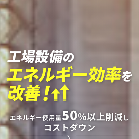
50
%以上
削減
エネルギー使用量
し
コストダウン