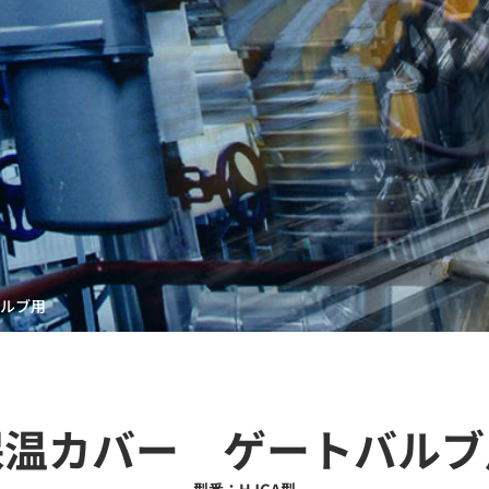
ルブ用
保温カバー ゲートバルブ
型番：HJGA型